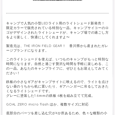
キャンプで人気の小型LEDライト用のライトシェード新発売！
限定カラーで販売されている特別な一品。キャンプサイコーのロ
ゴがデザインされたライトシェードが、キャンプ場での過ごし方
をより楽しく、快適にしてくれますよ〜
製造元は、THE IRON FIELD GEAR！ 香川県から産まれたガレ
ージブランドになります。
このライトシェードを使えば、いつものキャンプがもっと特別な
時間になります。自然と過ごす贅沢な時間を手軽に楽しめる、こ
の一品。あなたのキャンプライフに、ぜひともお迎えしてみてく
ださい！
鉄板の小さなギアがキャンプサイトに映えるので、ライトを点け
ない昼のうちから机に置いたり、ギアハンガーに吊るしておきた
くなるライトシェードです。
グレーに塗装した1.6ｍｍの鉄板 6枚を組み立てて完成。
GOAL ZERO micro flash ほか、複数サイズに対応
底部分のパーツを差し込む穴が4か所あるため、色々な種類の小